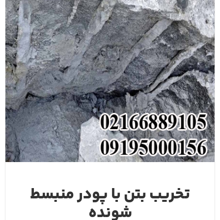
تخریب بتن با پودر منبسط
شونده