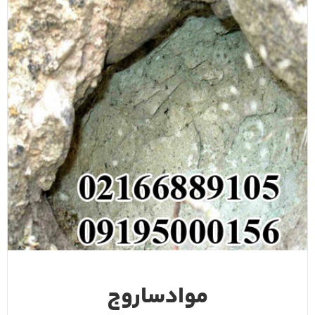
موادساروج