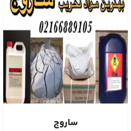
ساروج