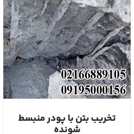
تخریب بتن با پودر منبسط
شونده