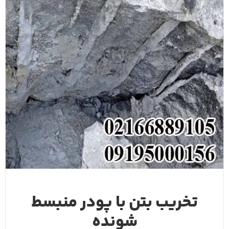
تخریب بتن با پودر منبسط
شونده