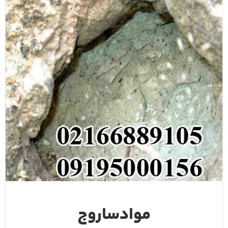
موادساروج