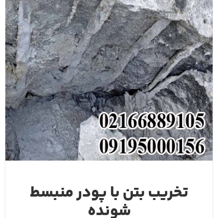
تخریب بتن با پودر منبسط
شونده