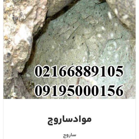
موادساروج
ساروج