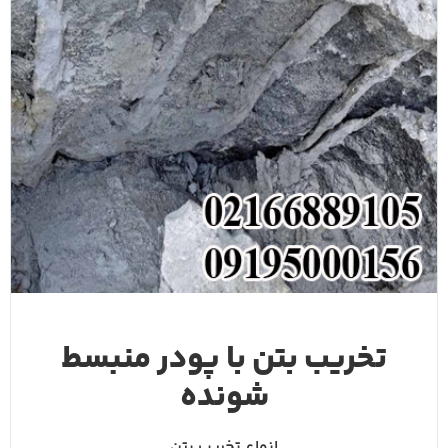
تخریب بتن با پودر منبسط
شونده
انواع تخریب بتن