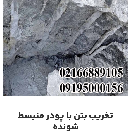
تخریب بتن با پودر منبسط
شونده