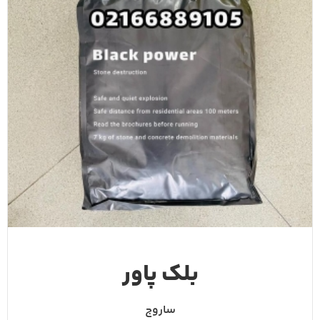
بلک پاور
ساروج