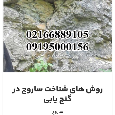
روش های شناخت ساروج در
گنج یابی
ساروج