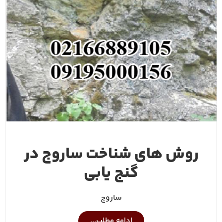
روش های شناخت ساروج در
گنج یابی
ساروج
ادامه مطلب...