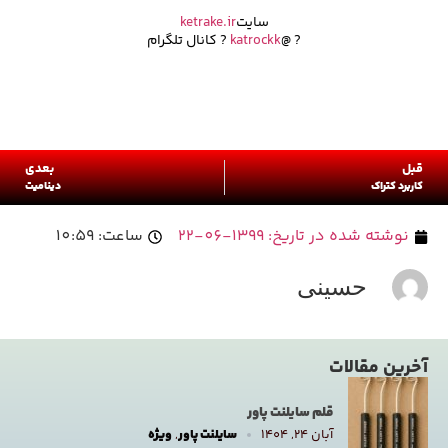
سایت
ketrake.ir
? @
katrockk
? کانال تلگرام
قبل
بعدی
کاربرد کتراک
دینامیت
نوشته شده در تاریخ:
1399-06-22
ساعت:
10:59
حسینی
آخرین مقالات
قلم سایلنت پاور
آبان ۲۴, ۱۴۰۴
سایلنت پاور
,
ویژه