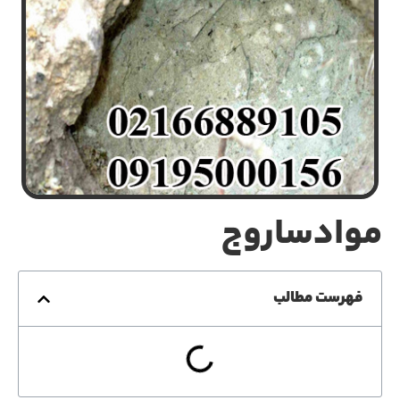
موادساروج
فهرست مطالب