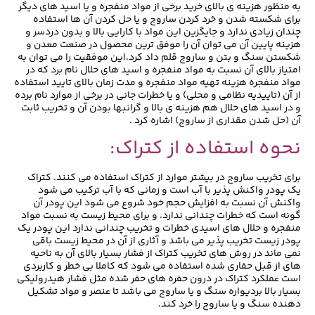
به منظور هزینه ی بالای خرید برخی از مواد منفجره و یا اسید های دیگر
برای شکسته شدن و خرد کردن ساروج و یا حل کردن آن ها استفاده
چندان زیادی ندارد و جایگزین این مواد با کارایی بالا و بدون دردسر و
هزینه پایین آن می توان آن را موفق ترین محصول در صنعت معدن و
شکستن سنگ و بتن و ساروج قلم داد کرد.این موفقیت را می توان به
امتیاز بالای آن نسبت به مواد منفجره و اسید های حلال نام برد که در
مواد منفجره هزینه تهیه مواد منفجره و مدت زمان بالای تایید استفاده
از آن (تاییدیه نظامی و محلی) و یا خطرات جانی در برخی از موارد نام برده
و در اسید های حلال هم هزینه ی بالا و گرانبها بودن آن و تخریب ثابت
آن (حل شدن مقداری از ساروج) اشاره کرد .
نحوه استفاده از کتراک:
برای تخریب ساروج در بیشتر موارد از کتراک استفاده می کنند. کتراک
یک پودر واکنش پذیر با آب است و زمانی که با آب ترکیب می شود
واکنش آن نسبت به افزایش حجم خود شروع می شود این پودر آن
گونه است که خطرات چندانی ندارد. و برای محیط زیست به نسبت مواد
منفجره و حلال های اسیدی خطرات و تخریب چندانی ندارد این پودر یک
پودر زیست تخریب پذیر می باشد و آثاری از آن در محیط زیست باقی
نمی ماند در روش های تخریب کتراک از فشار بسیار بالای آن به ناحیه
های از قبل حفاری شده استفاده می شود که کاملا بی خطر و کاربردی
است عملکرد کتراک در درون حفره های حفر شده مثل فشار هیدرولیکی
بسیار بالا بردیواره سنگ و یا ساروج می باشد تا عنصر و مواد تشکیل
دهنده سنگ و یا ساروج را خرد کند.