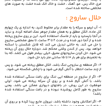
مرغ، خاک رس، مو، آهک ، خشت و خاک الک شده خشت به صورت های
مختلفی ساخته شده است.
حلال ساروج :
۱- آب لیمو و سرکه را به مقدار برابر مخلوط کنید، به اندازه ی یک چهارم
کل ماده، الکل مطلق و به همان مقدار جوهر نمک اضافه کرده، و نباید
در آنجا بایستید و باید از ماسک استفاده کنید. این بر روی ساروج ریخته
شده و از آنجا دور شده و در مدت ۲ تا ۳ ساعت، تا عمق مشخصی ساروج
را حل می کند. به حالتی تبدیل می کند که قابل شکستن با اسکنه
خواهد بود. پس از کندن وقتی محکم شد، دوباره حلال روی آن ریخته
می شود. حل کردن ساروجهای عمیق، خیلی بیشتر طول می کشد، که بنا
به تخمینم برای هر بار ۱۰ تا ۱۵ سانتی متر باید حل شود.
۲- اگر منطقه ی ساروجی تنگ باشد، الکل مطلق ریخته می شود، و پس
از چند ساعت انتظار، با آتش گرم می شود و با چکش شکسته می شود.
۳- اگر از ساروج در منطقه ایی تنگ برای بافت سنگی استفاده شده
باشد، با آتش گرم شده و بر روی آن سرکه ریخته می شود. (ولی
موفقیت در این روش، در بافتهای دیواری ممکن می باشد، یعنی
ساروج به طور کامل پوشیده نبوده و در بافت سنگی استفاده شده
باشد)
۴- اگر امکانش وجود داشته باشد، نیروژن مایع پیدا کرده و بر روی آن
ریخته شود، همه چیز در مقابل نیتروژن نابود می شود.