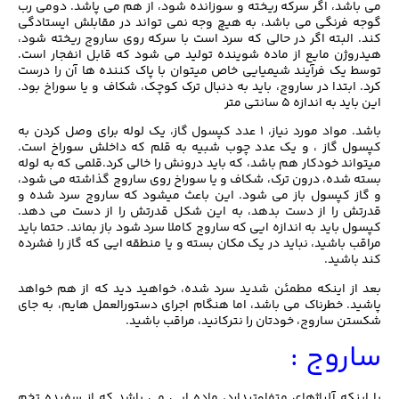
می باشد، اگر سرکه ریخته و سوزانده شود، از هم می پاشد. دومی رب
گوجه فرنگی می باشد، به هیچ وجه نمی تواند در مقابلش ایستادگی
کند. البته اگر در حالی که سرد است با سرکه روی ساروج ریخته شود،
هیدروژن مایع از ماده شوینده تولید می شود که قابل انفجار است.
توسط یک فرآیند شیمیایی خاص میتوان با پاک کننده ها آن را درست
کرد. ابتدا در ساروج، باید به دنبال ترک کوچک، شکاف و یا سوراخ بود.
این باید به اندازه ۵ سانتی متر
باشد. مواد مورد نیاز، ۱ عدد کپسول گاز، یک لوله برای وصل کردن به
کپسول گاز ، و یک عدد چوب شبیه به قلم که داخلش سوراخ است.
میتواند خودکار هم باشد، که باید درونش را خالی کرد.قلمی که به لوله
بسته شده، درون ترک، شکاف و یا سوراخ روی ساروج گذاشته می شود،
و گاز کپسول باز می شود. این باعث میشود که ساروج سرد شده و
قدرتش را از دست بدهد، به این شکل قدرتش را از دست می دهد.
کپسول باید به اندازه ایی که ساروج کاملا سرد شود باز بماند. حتما باید
مراقب باشید، نباید در یک مکان بسته و یا منطقه ایی که گاز را فشرده
کند باشید.
بعد از اینکه مطمئن شدید سرد شده، خواهید دید که از هم خواهد
پاشید. خطرناک می باشد، اما هنگام اجرای دستورالعمل هایم، به جای
شکستن ساروج، خودتان را نترکانید، مراقب باشید.
ساروج :
با اینکه آلیاژهای متفاوتیدارد، ماده ایی می باشد که از سفیده تخم