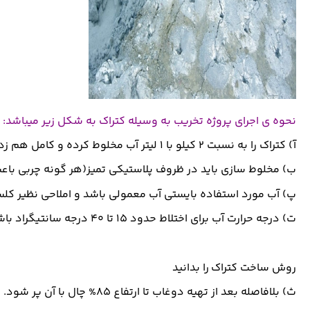
نحوه ی اجرای پروژه تخریب به وسیله کتراک به شکل زیر میباشد:
آ) کتراک را به نسبت ۲ کیلو با ۱ لیتر آب مخلوط کرده و کامل هم زده شود تا مخلوطی یکدست شود.
ب) مخلوط سازی باید در ظروف پلاستیکی تمیز(هر گونه چربی باعث
پ) آب مورد استفاده بایستی آب معمولی باشد و املاحی نظیر کلس
ت) درجه حرارت آب برای اختلاط حدود ۱۵ تا ۴۰ درجه سانتیگراد باشد.
روش ساخت کتراک را بدانید
ث) بلافاصله بعد از تهیه دوغاب تا ارتفاع ۸۵% چال با آن پر شود.