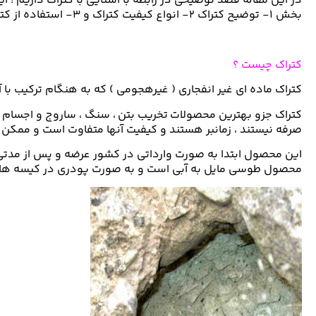
در این مقاله قصد توضیحی در رابطه با آشنایی با کتراک داریم ! 
بخش ۱- توضیح کتراک ۲- انواع کیفیت کتراک و ۳- استفاده از کتراک برای شما مشتریان عزیز آماده سازی شده است .
کتراک چیست ؟
کتراک ماده ای غیر انفجاری ( غیرهجومی ) که به هنگام ترکیب با
کتراک جزو بهترین محصولات تخریب بتن ، سنگ ، ساروج و اجسام از
صرفه نیستند ، زمانبر هستند و کیفیت آنها متفاوت است و ممکن اس
این محصول ابتدا به صورت وارداتی در کشور عرضه و پس از مدتی و
محصول طوسی مایل به آبی است و به صورت پودری در کیسه های ۲۵ کیلویی بسته بندی می شو