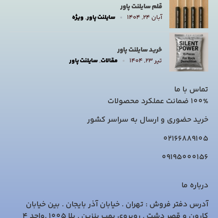
قلم سایلنت پاور
آبان ۲۴, ۱۴۰۴
سایلنت پاور
,
ویژه
خرید سایلنت پاور
تیر ۲۳, ۱۴۰۴
مقالات
,
سایلنت پاور
تماس با ما
100% ضمانت عملکرد محصولات
خرید حضوری و ارسال به سراسر کشور
02166889105
09195000156
درباره ما
آدرس دفتر فروش : تهران . خیابان آذر بایجان . بین خیابان
کارون و قصر دشت . روبروی پمپ بنزین . پلا 1005 .واحد 4