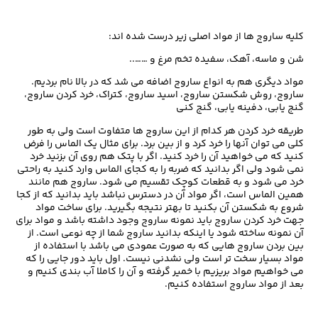
کلیه ساروج ها از مواد اصلی زیر درست شده اند:
شن و ماسه، آهک، سفیده تخم مرغ
و ……..
مواد دیگری هم به انواع ساروج اضافه می شد که در بالا نام بردیم.
ساروج، روش شکستن ساروج، اسید ساروج، کتراک، خرد کردن ساروج،
گنج یابی، دفینه یابی، گنج کنی
طریقه خرد کردن هر کدام از این ساروج ها متفاوت است ولی به طور
کلی می توان آنها را خرد کرد و از بین برد. برای مثال یک الماس را فرض
کنید که می خواهید آن را خرد کنید. اگر با پتک هم روی آن بزنید خرد
نمی شود ولی اگر بدانید که ضربه را به کجای الماس وارد کنید به راحتی
خرد می شود و به قطعات کوچک تقسیم می شود. ساروج هم مانند
همین الماس است، اگر مواد آن در دسترس نباشد باید بدانید که از کجا
شروع به شکستن آن بکنید تا بهتر نتیجه بگیرید. برای ساخت مواد
جهت خرد کردن ساروج باید نمونه ساروج وجود داشته باشد و مواد برای
آن نمونه ساخته شود یا اینکه بدانید ساروج شما از چه نوعی است. از
بین بردن ساروج هایی که به صورت عمودی می باشد با استفاده از
مواد بسیار سخت تر است ولی نشدنی نیست. اول باید دور جایی را که
می خواهیم مواد بریزیم با خمیر گرفته و آن را کاملا آب بندی کنیم و
بعد از مواد ساروج استفاده کنیم.