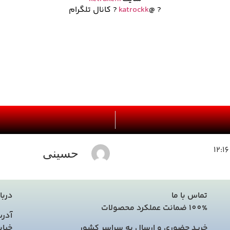
? @
katrockk
? کانال تلگرام
12:16
حسینی
تماس با ما
دربا
100% ضمانت عملکرد محصولات
آدرس
خرید حضوری و ارسال به سراسر کشور
خیاب