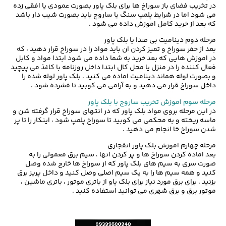
در تخریب فضای باز سوراخ ها برای بلک پاور بصورت عمودی یا افقی زده
می شود اما در شرایط پلمپ سنگ یا ساروج باید بصورت شیب دار باشد
که بعد از خرید کامل اموزش داده می شود .
مرحله دوم دینامیت بی صدا یا بلک پاور
بعد از حفر سوراخ و تمیز کردن ان باید مواد را در سوراخ قرار دهید ، که
در اموزش هایی که بعد خرید به شما داده می شود ابتدا مواد و کابل
فعال کننده را در منزل یا محل کال ابتدا داخل روزنامه با کاغذ می پیچید
و بصورت لوله هماند دینامیت اماده می کنید . بلک پاور لوله شده را
داخل سوراخ قرار می دهید و به آرامی می کوبید تا فشرده شود .
مرحله سوم اموزش تخریب ساروج با بلک پاور
در این مرحله بروی مواد بلک پاور که در انتهای سوراخ قرار گرفته شن و
ماسه ریخته و به محکمی می کوبید تا سوراخ پلمپ شود ، اینکار را تا پر
شدن سوراخ خا انجام می دهید .
مرحله چهارم اموزش بلک پاور انفجاری
بعد اماده کردن سوراخ ها و پر کردن انها ، سیم برق معمولی را به
صورت سری به سیم های بلک پاور که از سوراخ ها خارج شده وصل
کنید و همه سیم ها را به یک سیم اصلی وصل کنید و داخل پریز برق
بزنید . برای برق مورد نیاز برای بلک پاو از باتری موتور ، باتری ماشین ،
موتور برق و برق شهری می توانید استفاده کنید .