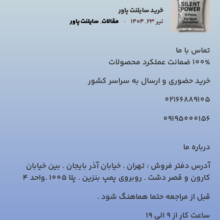
خرید سایلنت پاور
تیر ۲۳, ۱۴۰۴
مقالات
,
سایلنت پاور
تماس با ما
100% ضمانت عملکرد محصولات
خرید حضوری و ارسال به سراسر کشور
02166889105
09195000156
درباره ما
آدرس دفتر فروش : تهران . خیابان آذر بایجان . بین خیابان
کارون و قصر دشت . روبروی پمپ بنزین . پلا 1005 .واحد 4
قبل از مراجعه حتما هماهنگ شود .
ساعت کار از 9 الی 19